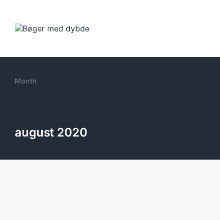
Month
august 2020
Et åbent øjeblik. Da mine mødre
gjorde noget nyt.
20. august 2020
Posted
stenmo