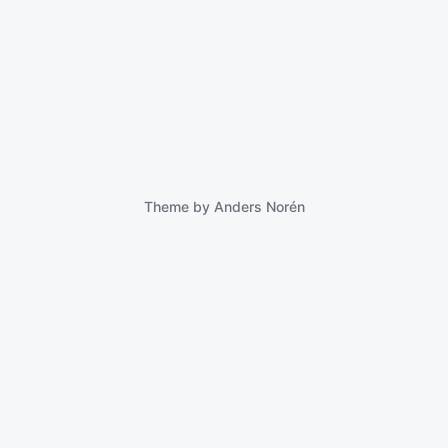
Post
by
date
Erindringer & biografier
,
Historie & dokumentar
,
Posted
Samfund
in
0
Comments
Theme by
Anders Norén