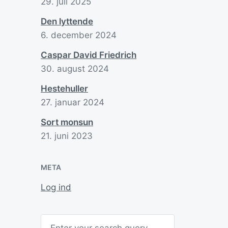
g
29. juli 2025
Den lyttende
P
P
6. december 2024
d
b
P
Caspar David Friedrich
in
C
30. august 2024
Hestehuller
27. januar 2024
Sort monsun
K
21. juni 2023
P
d
P
META
in
Log ind
Search