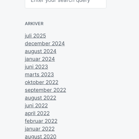
I
P
ARKIVER
d
P
in
juli 2025
december 2024
august 2024
januar 2024
L
juni 2023
marts 2023
P
oktober 2022
P
d
b
september 2022
C
august 2022
juni 2022
april 2022
februar 2022
januar 2022
august 2020
D