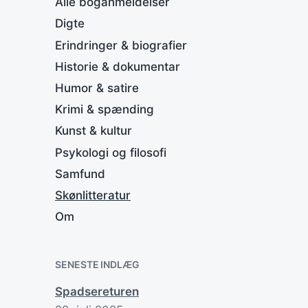
Alle boganmeldelser
Digte
P
d
Erindringer & biografier
P
in
Historie & dokumentar
Humor & satire
Krimi & spænding
Kunst & kultur
S
Psykologi og filosofi
Samfund
P
d
P
Skønlitteratur
in
Om
SENESTE INDLÆG
Spadsereturen
H