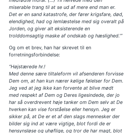
medfødte moral. (…) Til helvede med den
miserable trang til at se ud af mere end man er.
Det er en sand katastrofe, der fører krigsfare, død,
elendighed, had og lemlæstelse med sig overalt på
Jorden, og giver alt eksisterende en
trolddomsagtig maske af ondskab og hæslighed.'”
Og om et brev, han har skrevet til en
forretningsforbindelse:
“Højstærede hr.!
Med denne sære tiltaleform vil afsenderen forvisse
Dem om, at han kun nærer kølige følelser for Dem.
Jeg ved at jeg ikke kan forvente at blive mødt
med respekt af Dem og Deres ligesindede, der jo
har så overdrevent høje tanker om Dem selv at De
hverken kan vise forståelse eller hensyn. Jeg er
sikker på, at De er et af den slags mennesker der
bilder sig ind at være vigtige, blot fordi de er
hensynsløse og uhøflige, og tror de har magt, blot