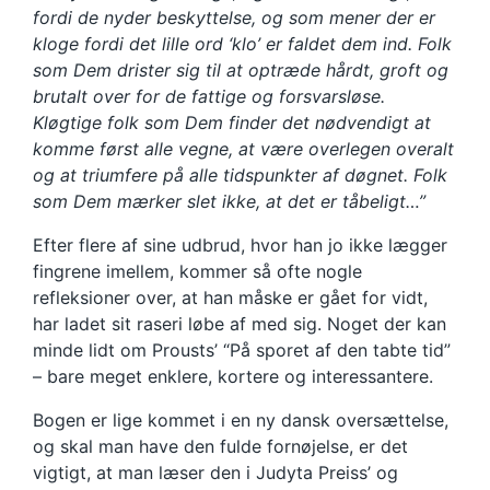
fordi de nyder beskyttelse, og som mener der er
kloge fordi det lille ord ‘klo’ er faldet dem ind. Folk
som Dem drister sig til at optræde hårdt, groft og
brutalt over for de fattige og forsvarsløse.
Kløgtige folk som Dem finder det nødvendigt at
komme først alle vegne, at være overlegen overalt
og at triumfere på alle tidspunkter af døgnet. Folk
som Dem mærker slet ikke, at det er tåbeligt…”
Efter flere af sine udbrud, hvor han jo ikke lægger
fingrene imellem, kommer så ofte nogle
refleksioner over, at han måske er gået for vidt,
har ladet sit raseri løbe af med sig. Noget der kan
minde lidt om Prousts’ “På sporet af den tabte tid”
– bare meget enklere, kortere og interessantere.
Bogen er lige kommet i en ny dansk oversættelse,
og skal man have den fulde fornøjelse, er det
vigtigt, at man læser den i Judyta Preiss’ og