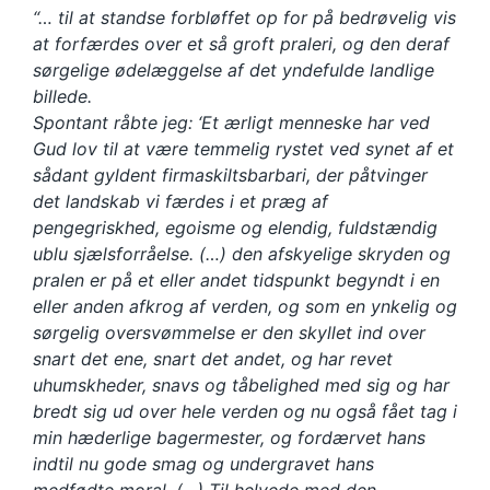
“… til at standse forbløffet op for på bedrøvelig vis
at forfærdes over et så groft praleri, og den deraf
sørgelige ødelæggelse af det yndefulde landlige
billede.
Spontant råbte jeg: ‘Et ærligt menneske har ved
Gud lov til at være temmelig rystet ved synet af et
sådant gyldent firmaskiltsbarbari, der påtvinger
det landskab vi færdes i et præg af
pengegriskhed, egoisme og elendig, fuldstændig
ublu sjælsforråelse. (…) den afskyelige skryden og
pralen er på et eller andet tidspunkt begyndt i en
eller anden afkrog af verden, og som en ynkelig og
sørgelig oversvømmelse er den skyllet ind over
snart det ene, snart det andet, og har revet
uhumskheder, snavs og tåbelighed med sig og har
bredt sig ud over hele verden og nu også fået tag i
min hæderlige bagermester, og fordærvet hans
indtil nu gode smag og undergravet hans