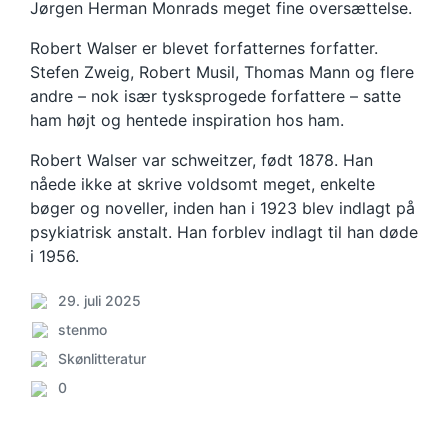
Jørgen Herman Monrads meget fine oversættelse.
Robert Walser er blevet forfatternes forfatter.
Stefen Zweig, Robert Musil, Thomas Mann og flere
andre – nok især tysksprogede forfattere – satte
ham højt og hentede inspiration hos ham.
Robert Walser var schweitzer, født 1878. Han
nåede ikke at skrive voldsomt meget, enkelte
bøger og noveller, inden han i 1923 blev indlagt på
psykiatrisk anstalt. Han forblev indlagt til han døde
i 1956.
29. juli 2025
Post
Posted
stenmo
date
by
Skønlitteratur
Posted
0
in
Comments