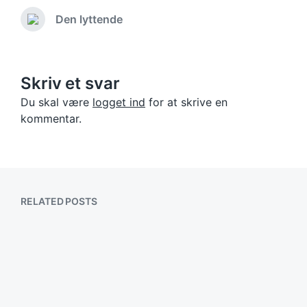
Den lyttende
Previous
post:
Skriv et svar
Du skal være
logget ind
for at skrive en
kommentar.
RELATED POSTS
Døtreskole
14. marts 2023
Posted
stenmo
Skønlitteratur
Posted
Post
by
0
in
date
Comments