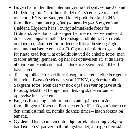
Bogen har undertitlen “Stemninger fra det sydvestlige Jylland
i billeder og ord.” I forhold til det mål, så er selve matchet
mellem HENN og Saxgren ikke ret godt. For ja, HENN
formidler stemninger (og ånd) – men det gør Saxgren kun
sjældent. Ligesom hans i øvrigt udmærkede fotos fra
Grønland, så er hans fotos også her mere observerende end
de er stemningsformidlende (endsige åndfulde). Der er enkelt
undtagelser, såsom et foruroligende foto af heste og fugle –
men undtagelserne er alt for få. Og man får derfor også i alt
for ringe grad lyst til at opholde sig ved de enkelte fotos, man
bladrer hurtigt igennem, og har lidt oplevelsen af, at de fleste
af dem kunne enhver turist i Tøndermarsken med lidt held
have taget.
Tekst og billeder er slet ikke forsøgt relateret til eller berigende
hinanden. Først 40 siders tekst af HENN, og derefter alle
Saxgrens fotos. Men det var nok også en svær opgave at få
fotos og tekst til at berige hinanden, og skabe en samlet
oplevelse hos læseren.
Bogens format og struktur understøtter på ingen måde
formidlingen af fotoene. Formatet er for lille. Og strukturen er
den simplest mulige, nemlig døgnets timer – ingen forsøg på
tematik.
Gyldendal har sparet en ordentlig korrekturlæsning væk, og
har lavet en så pauver indbindingskvalitet, at bogen fremstår