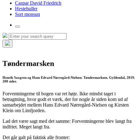
Caspar David Friedrich
Hestehuller
Sort monsun
Toggle
the
Search
Search
search
for:
field
Hide
the
search
Tøndermarsken
overlay
Henrik Saxgren og Hans Edvard Nørregård-Nielsen: Tøndermarksen. Gyldendal, 2019.
200 sider.
Forventningerne til bogen var ret høje. Ikke mindst taget i
betragtning, hvor godt et værk, der for nogle år siden kom ud af
samarbejdet mellem Hans Edvard Nørregård-Nielsen og Kirsten
Klein om Limfjorden.
Lad det være sagt med det samme: Forventningerne blev langt fra
indfriet. Meget langt fra.
Det går galt på faktisk alle fronter: