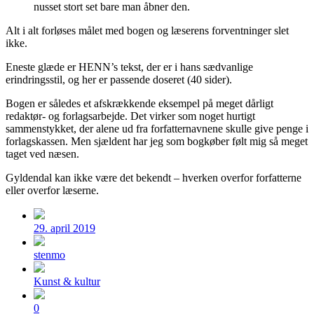
nusset stort set bare man åbner den.
Alt i alt forløses målet med bogen og læserens forventninger slet
ikke.
Eneste glæde er HENN’s tekst, der er i hans sædvanlige
erindringsstil, og her er passende doseret (40 sider).
Bogen er således et afskrækkende eksempel på meget dårligt
redaktør- og forlagsarbejde. Det virker som noget hurtigt
sammenstykket, der alene ud fra forfatternavnene skulle give penge i
forlagskassen. Men sjældent har jeg som bogkøber følt mig så meget
taget ved næsen.
Gyldendal kan ikke være det bekendt – hverken overfor forfatterne
eller overfor læserne.
Post
date
29. april 2019
Posted
by
stenmo
Posted
Kunst & kultur
in
Comments
0