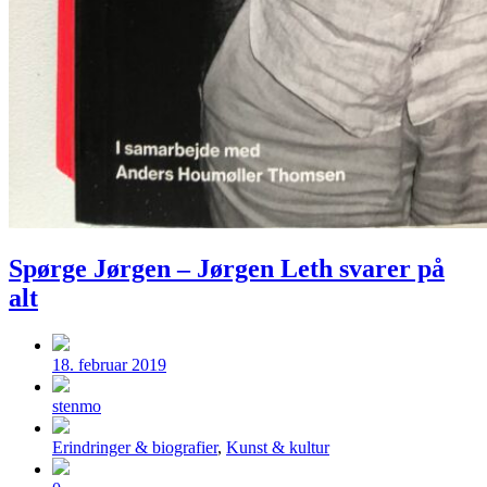
Spørge Jørgen – Jørgen Leth svarer på
alt
Post
date
18. februar 2019
Posted
by
stenmo
Posted
Erindringer & biografier
,
Kunst & kultur
in
Comments