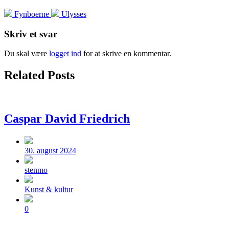
Previous
Next
Fynboerne
Ulysses
post:
post:
Skriv et svar
Du skal være
logget ind
for at skrive en kommentar.
Related Posts
Caspar David Friedrich
Post
date
30. august 2024
Posted
by
stenmo
Posted
Kunst & kultur
in
Comments
0