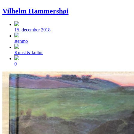
Vilhelm Hammershøi
Post
date
15. december 2018
Posted
by
stenmo
Posted
Kunst & kultur
in
Comments
0