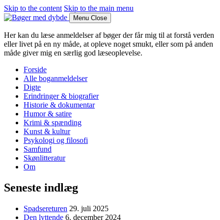
Skip to the content
Skip to the main menu
Menu
Close
Her kan du læse anmeldelser af bøger der får mig til at forstå verden
eller livet på en ny måde, at opleve noget smukt, eller som på anden
måde giver mig en særlig god læseoplevelse.
Forside
Alle boganmeldelser
Digte
Erindringer & biografier
Historie & dokumentar
Humor & satire
Krimi & spænding
Kunst & kultur
Psykologi og filosofi
Samfund
Skønlitteratur
Om
Seneste indlæg
Spadsereturen
29. juli 2025
Den lyttende
6. december 2024