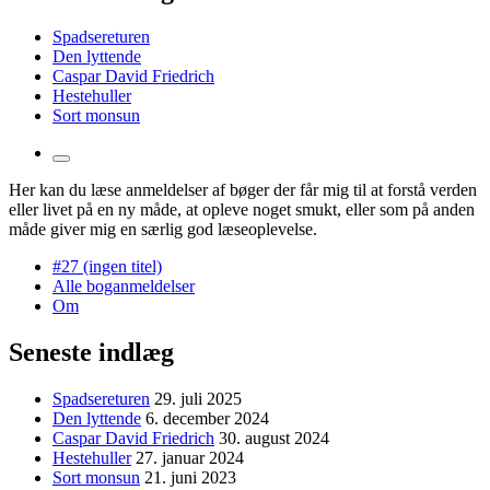
Spadsereturen
Den lyttende
Caspar David Friedrich
Hestehuller
Sort monsun
Toggle
the
Her kan du læse anmeldelser af bøger der får mig til at forstå verden
search
eller livet på en ny måde, at opleve noget smukt, eller som på anden
field
måde giver mig en særlig god læseoplevelse.
#27 (ingen titel)
Alle boganmeldelser
Om
Seneste indlæg
Spadsereturen
29. juli 2025
Den lyttende
6. december 2024
Caspar David Friedrich
30. august 2024
Hestehuller
27. januar 2024
Sort monsun
21. juni 2023