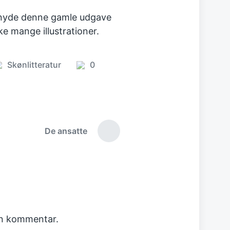
at nyde denne gamle udgave
 mange illustrationer.
Skønlitteratur
0
osted
Comments
n
De ansatte
Next
post:
en kommentar.