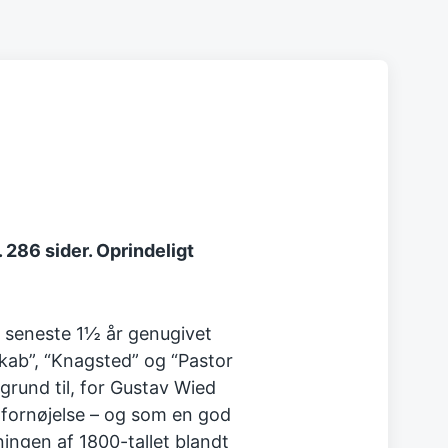
 286 sider. Oprindeligt
t seneste 1½ år genugivet
kab”, “Knagsted” og “Pastor
grund til, for Gustav Wied
 fornøjelse – og som en god
tningen af 1800-tallet blandt