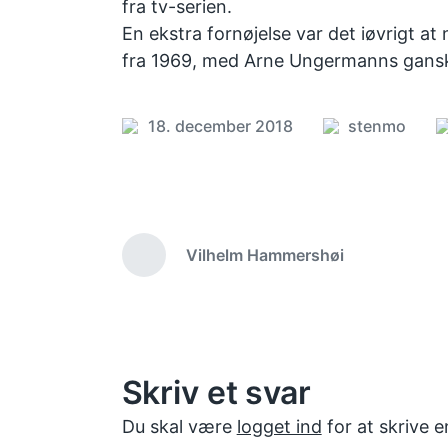
fra tv-serien.
En ekstra fornøjelse var det iøvrigt 
fra 1969, med Arne Ungermanns ganske
18. december 2018
Posted
stenmo
P
Post
by
i
date
Vilhelm Hammershøi
Previous
post:
Skriv et svar
Du skal være
logget ind
for at skrive 