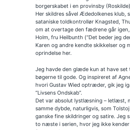
borgerskabet i en provinsby (Roskilde)
Her skildres såvel Ædedolkenes klub, 
sataniske toldkontrollør Knagsted, 
om at overtage den fædrene går igen,
Holm, fru Heilbunth (“Det beder jeg de
Karen og andre kendte skikkelser og m
oprindelse her.
Jeg havde den glæde kun at have set t
bøgerne til gode. Og inspireret af Agn
hvori Gustav Wied optræder, gik jeg ig
“Livsens Ondskab”.
Det var absolut lystlæsning – letlæst
samme dybde, naturligvis, som Tolstoj
ganske fine skildringer og satire. Jeg s
to næste i serien, hvor jeg ikke kende