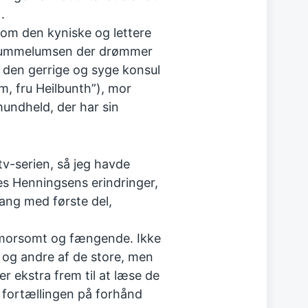
.
som den kyniske og lettere
Thummelumsen der drømmer
 den gerrige og syge konsul
m, fru Heilbunth”), mor
undheld, der har sin
v-serien, så jeg havde
es Henningsens erindringer,
ang med første del,
, morsomt og fængende. Ikke
 og andre af de store, men
er ekstra frem til at læse de
r fortællingen på forhånd