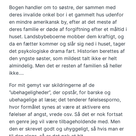
Bogen handler om to søstre, der sammen med
deres invalide onkel bor i et gammelt hus udenfor
en mindre amerikansk by, efter at det meste af
deres familie er døde af forgiftning efter et måltid i
huset. Landsbybeboerne mobber dem kraftigt, og
da en fætter kommer og slår sig ned i huset, tager
det psykologiske drama fart. Historien berettes af
den yngste søster, som mildest talt ikke er helt
almindelig. Men det er resten af familien så heller
ikke….
For mit gemyt var skildringerne af de
”ubehageligheder”, der opstår, for barske og
ubehagelige at læse; det tenderer følelsesporno,
hvor formålet synes at være at aktivere ens
følelser af angst, vrede osv. Så det er nok fortsat
en genre jeg vil være tilbageholdende med. Men
den er skrevet godt og uhyggeligt, så hvis man er