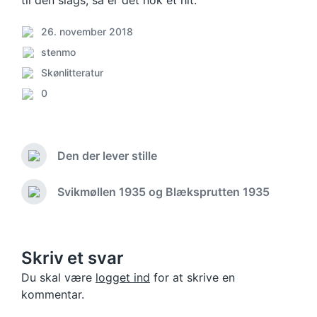
til den slags, så er det nok et hit.
26. november 2018
Post
Posted
stenmo
date
by
Skønlitteratur
Posted
0
in
Comments
Den der lever stille
Previous
post:
Svikmøllen 1935 og Blæksprutten 1935
Next
post:
Skriv et svar
Du skal være
logget ind
for at skrive en
kommentar.