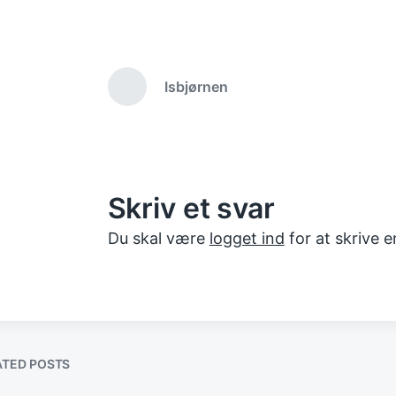
in
date
Isbjørnen
Previous
post:
Skriv et svar
Du skal være
logget ind
for at skrive 
ATED POSTS