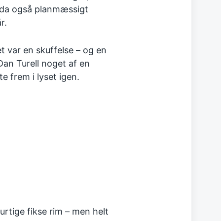
d da også planmæssigt
r.
 var en skuffelse – og en
Dan Turell noget af en
e frem i lyset igen.
rtige fikse rim – men helt