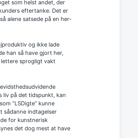
oget som helst andet, der
ekunders eftertanke. Det er
så alene satsede på en her-
jproduktiv og ikke lade
rde han så have gjort her,
lettere sprogligt vakt
bevidsthedsudvidende
s liv på det tidspunkt, kan
r som “LSDigte” kunne
 at sådanne indtagelser
de for kunstnerisk
 synes det dog mest at have