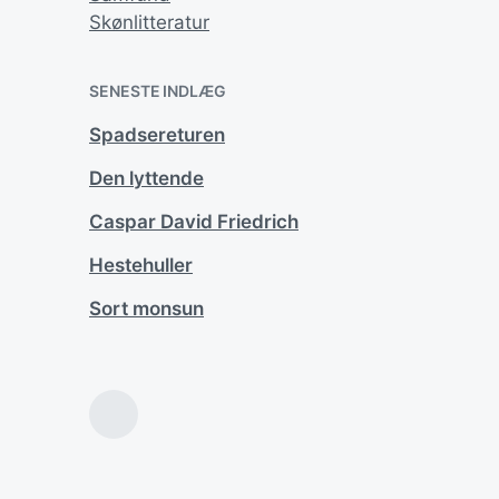
Skønlitteratur
SENESTE INDLÆG
Spadsereturen
Den lyttende
Caspar David Friedrich
Hestehuller
U
Sort monsun
P
d
P
in
Toggle
the
search
field