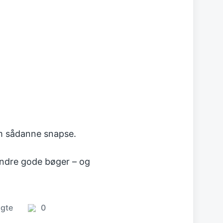
m sådanne snapse.
 andre gode bøger – og
igte
0
ed
Comments