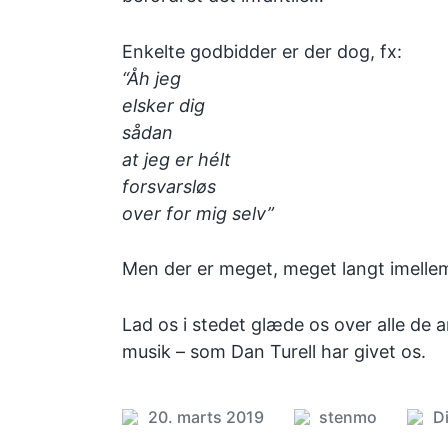
Enkelte godbidder er der dog, fx:
“Åh jeg
elsker dig
sådan
at jeg er hélt
forsvarsløs
over for mig selv”
Men der er meget, meget langt imelle
Lad os i stedet glæde os over alle de
musik – som Dan Turell har givet os.
20. marts 2019
Posted
stenmo
D
Post
Post
by