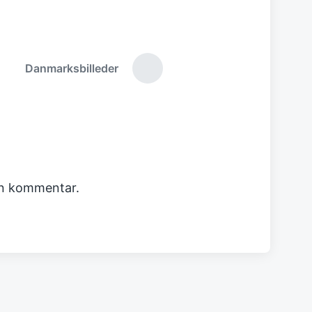
Danmarksbilleder
Next
post:
en kommentar.